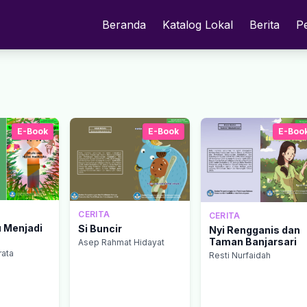
Beranda
Katalog Lokal
Berita
P
E-Book
E-Book
E-Boo
CERITA
CERITA
u Menjadi
Si Buncir
Nyi Rengganis dan
Taman Banjarsari
Asep Rahmat Hidayat
rata
Resti Nurfaidah