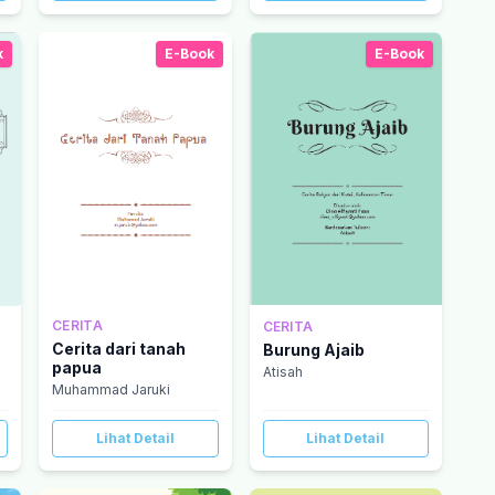
k
E-Book
E-Book
CERITA
CERITA
Cerita dari tanah
Burung Ajaib
papua
Atisah
Muhammad Jaruki
Lihat Detail
Lihat Detail