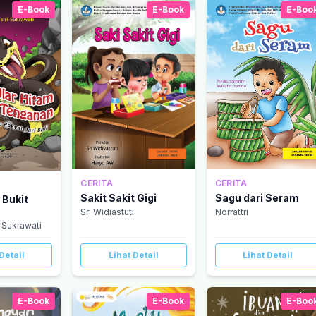
E-Book
E-Book
E-Boo
CERITA
CERITA
Sagu dari Seram
Sakit Sakit Gigi
 Bukit
Norrattri
Sri Widiastuti
i Sukrawati
Detail
Lihat Detail
Lihat Detail
E-Book
E-Book
E-Boo