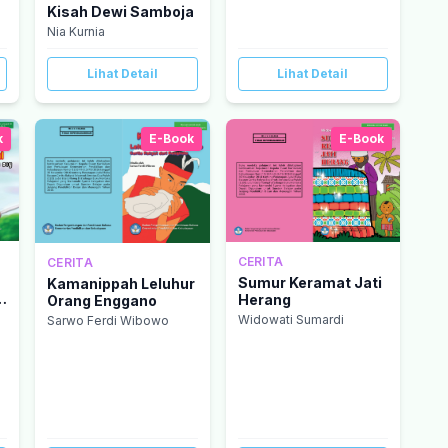
Kisah Dewi Samboja
Nia Kurnia
Lihat Detail
Lihat Detail
k
E-Book
E-Book
CERITA
CERITA
Sumur Keramat Jati
Kamanippah Leluhur
n
Herang
Orang Enggano
Widowati Sumardi
Sarwo Ferdi Wibowo