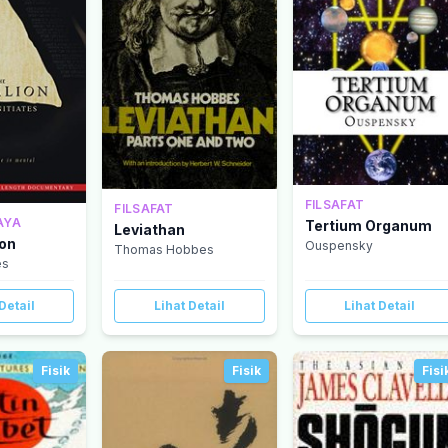
FILSAFAT
FILSAFAT
AYA
Tertium Organum
Leviathan
ion
Ouspensky
Thomas Hobbes
es
Detail
Lihat Detail
Lihat Detail
Fisik
Fisik
Fisi