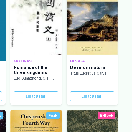
MOTIVASI
FILSAFAT
Romance of the
De rerum natura
three kingdoms
Titus Lucretius Carus
Luo Guanzhong, C. H.
Brewitt-Taylor
Lihat Detail
Lihat Detail
k
Fisik
E-Book