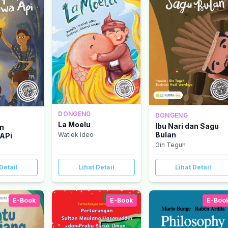
DONGENG
DONGENG
La Moelu
Ibu Nari dan Sagu
n
Bulan
Watiek Ideo
APi
Gin Teguh
Detail
Lihat Detail
Lihat Detail
E-Book
E-Book
E-Boo