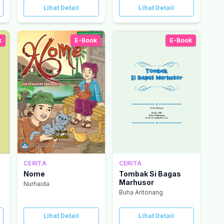
Lihat Detail
Lihat Detail
k
E-Book
E-Book
CERITA
CERITA
Nome
Tombak Si Bagas
Marhusor
Nurhaida
Buha Aritonang
Lihat Detail
Lihat Detail