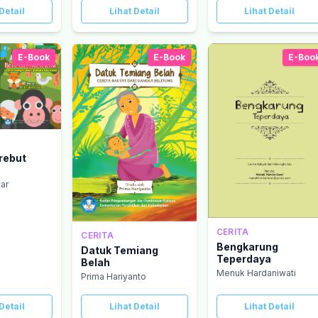
Detail
Lihat Detail
Lihat Detail
E-Book
E-Book
E-Boo
rebut
tar
CERITA
CERITA
Bengkarung
Datuk Temiang
Teperdaya
Belah
Menuk Hardaniwati
Prima Hariyanto
Detail
Lihat Detail
Lihat Detail