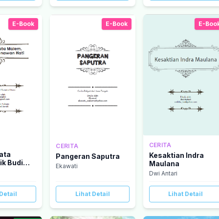
E-Book
E-Book
E-Boo
CERITA
CERITA
ata
Kesaktian Indra
Pangeran Saputra
ik Budi
Maulana
Ekawati
ati
Dwi Antari
Detail
Lihat Detail
Lihat Detail