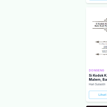
DONGENG
Si Kodok K
Malem, Ba
Penawan H
Hari Sulastri
Lihat 