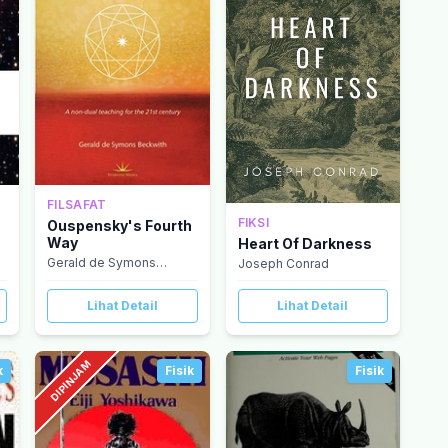
FILSAFAT
FIKSI
Ouspensky's Fourth
Way
Heart Of Darkness
Gerald de Symons
Joseph Conrad
Beckwith
Lihat Detail
Lihat Detail
DIPINJAM
k
Fisik
Fisik