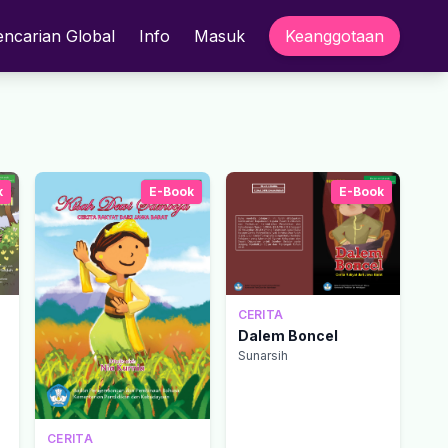
encarian Global
Info
Masuk
Keanggotaan
k
E-Book
E-Book
CERITA
Dalem Boncel
Sunarsih
CERITA