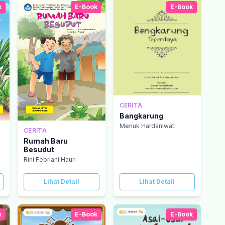
k
E-Book
E-Book
CERITA
Bangkarung
Menuk Hardaniwati
CERITA
Rumah Baru
Besudut
Rini Febriani Hauri
Lihat Detail
Lihat Detail
k
E-Book
E-Book