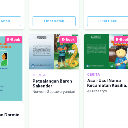
Detail
Lihat Detail
Lihat Detail
E-Book
E-Book
E-Boo
CERITA
CERITA
Asal-Usul Nama
Petualangan Baron
Kecamatan Kasiha
Sakender
Bantul
Aji Prasetyo
Nurweni Saptawuryandari
an Darmin