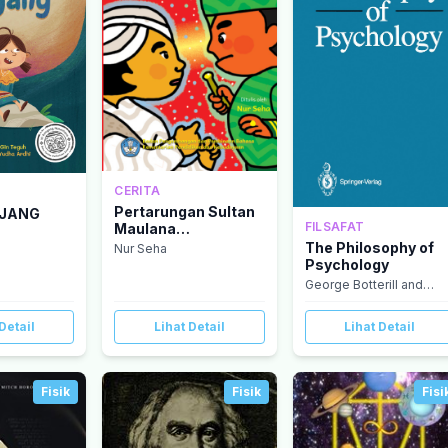
CERITA
Pertarungan Sultan
NJANG
FILSAFAT
Maulana
Hasanuddin
The Philosophy of
Nur Seha
Psychology
George Botterill and
Peter Carruthers
Detail
Lihat Detail
Lihat Detail
Fisik
Fisik
Fisi